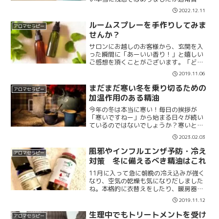
に戻った皆様も今は12月 仕事や学校も
2022.12.11
何かと忙しくなる時期ですし忘年会が続
いているという方もいらっしゃるかもし
ルームスプレーを手作りしてみま
アロマセラピー
れませ...
せんか？
サロンにお越しのお客様から、玄関を入
った瞬間に「あーいい香り！」と嬉しい
ご感想を頂くことがございます。「どう
やって香らせているんですか？」「うち
2019.11.06
ではこんな風に香らせることが出来なく
て」とご質問を頂くこともしばしば。
まだまだ寒い冬を乗り切るための
アロマセラピー
そこで今回はサロンでの香...
加温作用のある精油
今年の冬は本当に寒い！毎日の挨拶が
「寒いですねー」から始まる日々が続い
ているのではないでしょうか？寒いとメ
ンタル的にも肉体的にも、なかなか行動
2023.02.03
的になれない方多いのではないでしょう
か？私も如何にモチベーションを保つか
風邪やインフルエンザ予防・冷え
アロマセラピー
が課題になっております。そ...
対策 冬に備えるべき精油はこれ
11月に入って急に朝晩の冷え込みが強く
なり、空気の乾燥も気になりだしました
ね。本格的に衣替えをしたり、暖房器具
や加湿器・厚手の掛布団を出したり、冬
2019.11.12
への備えも始めなくてはいけない時期で
すね。さらに今年はアロマセラピーの冬
生理中でもトリートメントを受け
アロマセラピー