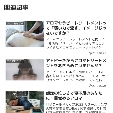
関連記事
アロマセラピートリートメントっ
アロマセラピー
て「弱い力で流す」イメージじゃ
ないですか？
アロマセラピートリートメントと聞いて
一般的なイメージってどんなものでしょ
う？まだアロマセラピートリートメント
を受けたことがない方からのご意見でた
2019.09.21
まに聞かれるのが・コリがひどいから指
圧系の方に行きます・強い圧が好きだか
アトピーだからアロマトリートメ
アロマセラピー
らアロマは行かないんです...
ントをあきらめていませんか？
アトピーやアレルギー肌の方で ・肌に
合わないコスメが多かった ・エステや
リサクセーション、市販のコスメで肌ト
ラブルの経験がある ・よく知らないも
2019.09.28
のを肌に塗るのが怖い ・肌状態を直接
他人に見せるのに抵抗があるなどの理由
師走の忙しさで寝不足のあなた
アロマセラピー
で、アロマトリートメント...
に！目覚めるアロマ
FIFAワールドカップ2022 カタール大会で
の寝不足も日本がBest16で敗退してしま
い本当に残念ではありましたが通常営業