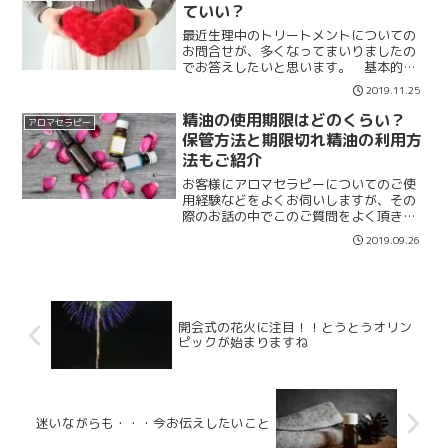
支度も加えてみませんか...
ていい？
最近生理中のトリートメントについての
お問合せが、多くなってまいりましたの
でお答えしたいと思います。 基本的に
生理中はゆったりと過ごされることが理
2019.11.25
想です。ですので、トリートメントを受
けられることはリラックスにつながりま
精油の使用期限はどのくらい？
アロマセラピー
すし、腰の重みや冷えなど...
保管方法と期限切れ精油の利用方
法もご紹介
お客様にアロマセラピーについてのご使
用経験などをよくお伺いしますが、その
際のお話の中でこのご質問をよく頂きま
す。サロン以外でもアロマセラピーを楽
2019.09.26
しく安全に役立てて頂きたいので、ちょ
っと詳しくご説明します。そして古くな
った精油の利用方法もご紹...
開会式の花火に注目！！とうとうオリン
ピックが始まりますね
迷いながらも・・・今お伝えしたいこと