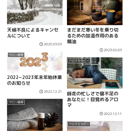
天候不良によるキャンセ
まだまだ寒い冬を乗り切
ルについて
るための加温作用のある
精油
2025.03.03
2023.02.03
サロン情報
アロマセラピー
2022−2023年末年始休業
のお知らせ
2022.12.21
師走の忙しさで寝不足の
あなたに！目覚めるアロ
サロン情報
マ
2022.12.11
アロマセラピー