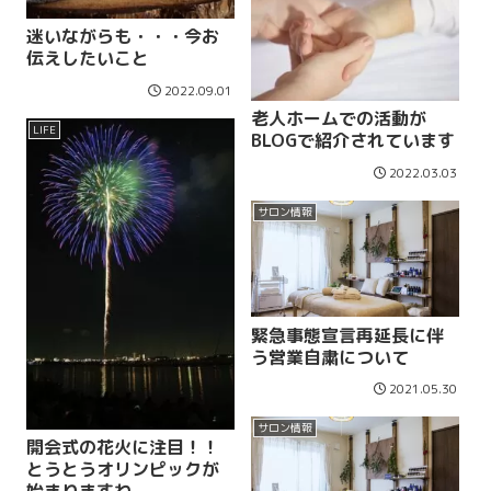
迷いながらも・・・今お
伝えしたいこと
2022.09.01
老人ホームでの活動が
LIFE
BLOGで紹介されています
2022.03.03
サロン情報
緊急事態宣言再延長に伴
う営業自粛について
2021.05.30
サロン情報
開会式の花火に注目！！
とうとうオリンピックが
始まりますね